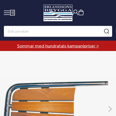
Sommar med hundratals kampanjpriser >