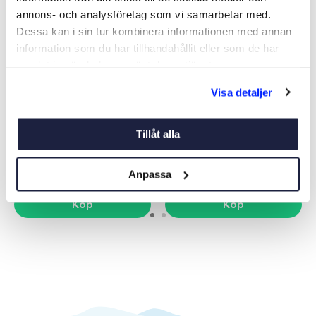
annons- och analysföretag som vi samarbetar med.
Dessa kan i sin tur kombinera informationen med annan
information som du har tillhandahållit eller som de har
samlat in när du har använt deras tjänster.
Visa detaljer
MOTORBÅTSPEKE 500
SEGELBÅTSPEKE 650 MED
MED STEGE
STEGE
Art nr:
01492
Art nr:
01494
Tillåt alla
3 150 kr
3 195 kr
Ord. pris 4 495 kr
Ord. pris 4 995 kr
Anpassa
Köp
Köp