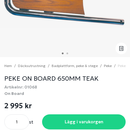
Hem
Däcksutrustning
Badplattform, peke & stege
Peke
Peke o
PEKE ON BOARD 650MM TEAK
Artikelnr: 01068
On Board
2 995 kr
st
Lägg i varukorgen