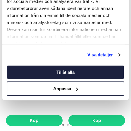
Liknande produkter
för sociala medier och analysera vår trafik. Vi
vidarebefordrar även sådana identifierare och annan
information från din enhet till de sociala medier och
NYHET
annons- och analysföretag som vi samarbetar med.
Dessa kan i sin tur kombinera informationen med annan
information som du har tillhandahållit eller som de har
samlat in när du har använt deras tjänster.
Visa detaljer
Tillåt alla
PASSARE NAUTISK 150MM
TRANSPORTÖR 260 MM
Art nr:
03617
Art nr:
03619
Anpassa
149 kr
169 kr
Köp
Köp