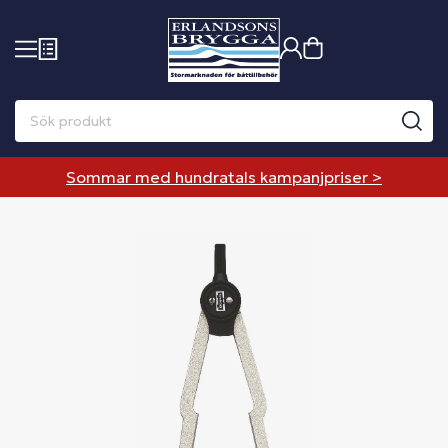
Sommar med hundratals kampanjpriser >