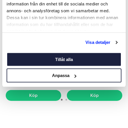
information från din enhet till de sociala medier och
annons- och analysföretag som vi samarbetar med.
Dessa kan i sin tur kombinera informationen med annan
information som du har tillhandahållit eller som de har
samlat in när du har använt deras tjänster.
Visa detaljer
YAMAHA OLJEFILTER F9,9-
SUZUKI OLJEFILTER DF25,
F115 2000-/ YAMAHA 130
30, 40, 50, 60
Tillåt alla
HK 2014-
Art nr:
15090
Art nr:
15905
189 kr
135 kr
Anpassa
Orginaldel
Orginaldel
Köp
Köp