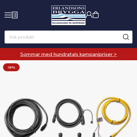
Sommar med hundratals kampanjpriser >
-18%