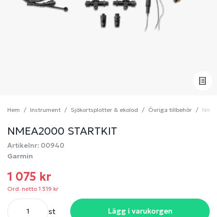
Hem
Instrument
Sjökortsplotter & ekolod
Övriga tillbehör
Nmea
NMEA2000 STARTKIT
Artikelnr: 00940
Garmin
1 075 kr
Ord. netto 1 319 kr
st
Lägg i varukorgen