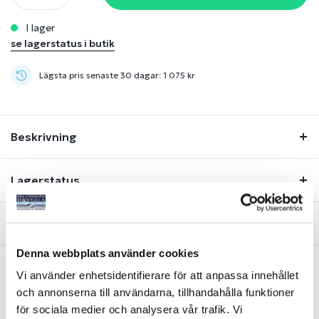
i lager
se lagerstatus i butik
Lägsta pris senaste 30 dagar: 1 075 kr
Beskrivning
Lagerstatus
Fråga om produkt
Denna webbplats använder cookies
Vi använder enhetsidentifierare för att anpassa innehållet
Liknande produkter
och annonserna till användarna, tillhandahålla funktioner
för sociala medier och analysera vår trafik. Vi