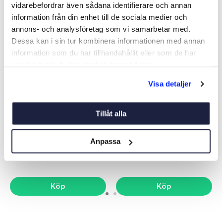
vidarebefordrar även sådana identifierare och annan
-21%
information från din enhet till de sociala medier och
NYHET
annons- och analysföretag som vi samarbetar med.
Dessa kan i sin tur kombinera informationen med annan
information som du har tillhandahållit eller som de har
samlat in när du har använt deras tjänster.
Visa detaljer
VICTRON VE CAN TILL
ADAPTER NMEA2000-
Tillåt alla
NMEA2000
SEATALK NG
Art nr:
10975
Art nr:
03279
849 kr
590 kr
Anpassa
Ord. netto 1 079 kr
Nettopris
Köp
Köp