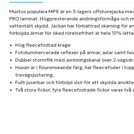
Mustos populära MPX är en 3-lagers offshorejacka m
PRO laminat. Högpresterande andningsförmåga och m
vattentätt skydd. Jackan har förbättrad skärning för 
förböjda ärmar för ökad rörelsefrihet är hela 15% lätt
Hög fleecefodrad krage
Fotoluminercerade reflexer på ärmar, axlar samt hu
Dubbel stormflik med avrinningskanal över 2-vägsd
Huvan är i flourenseande färg, har fleecefoder i t
trevägsjustering.
Fullt juserbar och förböjd visir för att skydda ansikt
Två stora fickor, fyra fleecefodrade fickor varav två