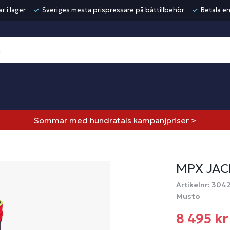
r i lager
Sveriges mesta prispressare på båttillbehör
Betala en
Sommar med hundratals kampanjpriser >
MPX JAC
Artikelnr: 304
Musto
8 495 kr