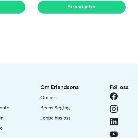
Se varianter
Om Erlandsons
Följ oss
Om oss
konto
Benns Segling
en
Jobba hos oss
to