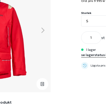
Ord. pris 9 995 kr
Storlek
st
i lager
se lagerstatus 
Lägsta pris
rodukt