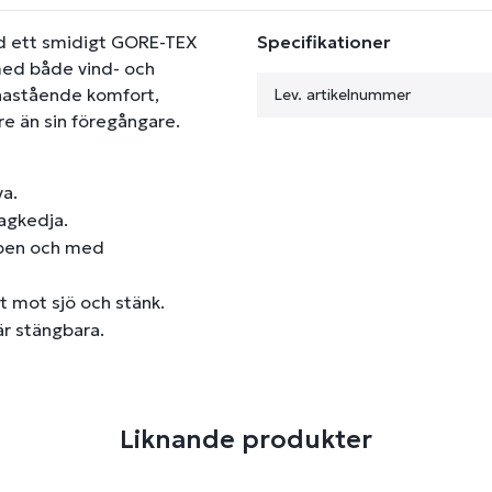
ed ett smidigt GORE-TEX
Specifikationer
ed både vind- och
enastående komfort,
Lev. artikelnummer
are än sin föregångare.
va.
ragkedja.
oppen och med
et mot sjö och stänk.
 är stängbara.
Liknande produkter