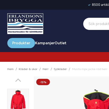
8500 artikla
Produkter
Kampanjer
Outlet
Hem
Kläder & skor
Herr
Sjökläder
Musto mpx jacka röd herr
-15%