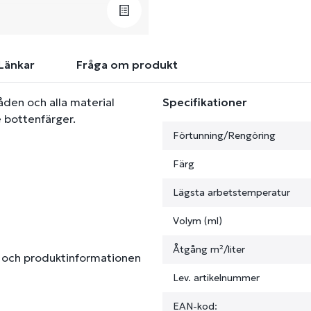
Länkar
Fråga om produkt
den och alla material
Specifikationer
e bottenfärger.
Förtunning/Rengöring
Färg
Lägsta arbetstemperatur
Volym (ml)
Åtgång m²/liter
en och produktinformationen
Lev. artikelnummer
EAN-kod: