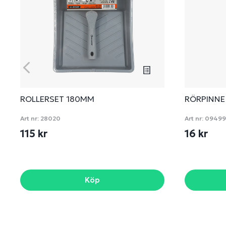
ROLLERSET 180MM
RÖRPINNE
Art nr:
28020
Art nr:
09499
115 kr
16 kr
Köp