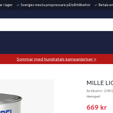
r i lager
Sveriges mesta prispressare på båttillbehör
Betala en
Sommar med hundratals kampanjpriser >
MILLE LI
Artikelnr: 2181
Hempel
669 kr