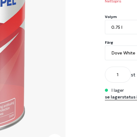
Nettopris
Volym
Färg
st
i lager
se lagerstatus 