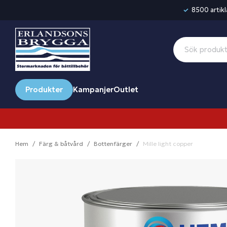
8500 artikla
Produkter
Kampanjer
Outlet
Hem
Färg & båtvård
Bottenfärger
Mille light copper