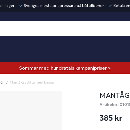
r i lager
Sveriges mesta prispressare på båttillbehör
Betala en
Sommar med hundratals kampanjpriser >
hör
Mantågsstötta med knopp
MANTÅG
Artikelnr: 0101
385 kr