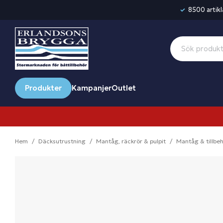
8500 artikla
Produkter
Kampanjer
Outlet
Hem
Däcksutrustning
Mantåg, räckrör & pulpit
Mantåg & tillbe