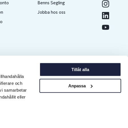
konto
Benns Segling
en
Jobba hos oss
to
Tillåt alla
illhandahålla
ifierare och
Anpassa
 vi samarbetar
ahållit eller
Copyright © 2026 Erlandsons Brygga AB