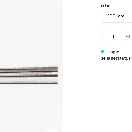
Mått
st
i lager
se lagerstatus 