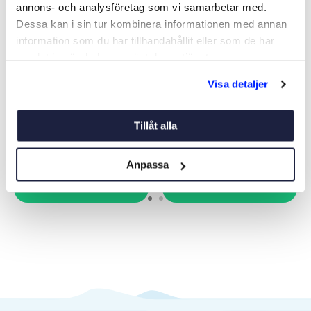
annons- och analysföretag som vi samarbetar med.
Dessa kan i sin tur kombinera informationen med annan
information som du har tillhandahållit eller som de har
samlat in när du har använt deras tjänster.
LYFTGÅNGJÄRN HÖGER
BORDSGÅNGJÄRN
Visa detaljer
Art nr:
V02596
Art nr:
V02510
Från 109 kr
Från 168 kr
Tillåt alla
Anpassa
Se varianter
Se varianter