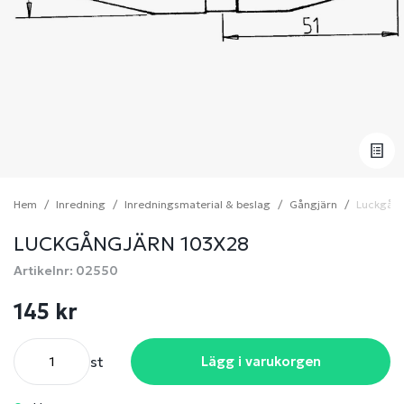
Hem
Inredning
Inredningsmaterial & beslag
Gångjärn
Luckgång
LUCKGÅNGJÄRN 103X28
Artikelnr: 02550
145 kr
st
Lägg i varukorgen