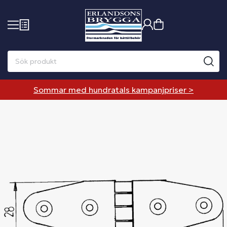
Sommar med hundratals kampanjpriser >