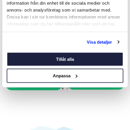
information från din enhet till de sociala medier och
annons- och analysföretag som vi samarbetar med.
Dessa kan i sin tur kombinera informationen med annan
information som du har tillhandahållit eller som de har
samlat in när du har använt deras tjänster.
E
VINSCHHANDTAG LEWMAR
IWINCH BIT
Visa detaljer
Art nr:
V12329
Art nr:
955860
Från 1 190 kr
655 kr
Tillåt alla
Ord. pris 1 490 kr
Anpassa
Köp
Se varianter