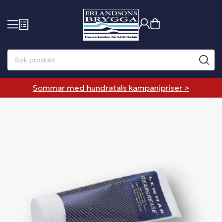
Sommar med hundratals kampanjpriser >