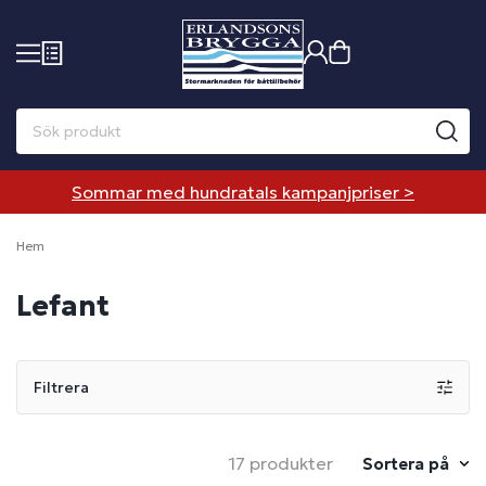
Sommar med hundratals kampanjpriser >
Hem
Lefant
Filtrera
17 produkter
Sortera på