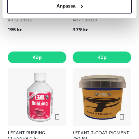
Anpassa
LEFANT DE-OX 0.5L
LEFANT RACING WAX
500ML
Art nr:
20325
Art nr:
20320
195 kr
379 kr
Köp
Köp
LEFANT RUBBING
LEFANT T-COAT PIGMENT
CLEANER 0.5L
750 ML