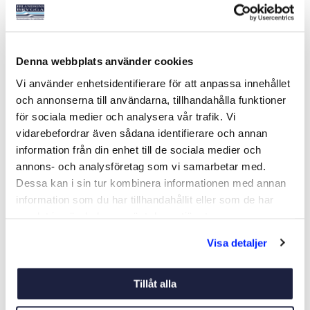
LEFANT BARNACLE
LEFANT BOAT CLEANER 1L
Denna webbplats använder cookies
REMOVER SPRAY
Art nr:
20414
Art nr:
20302
Vi använder enhetsidentifierare för att anpassa innehållet
239 kr
149 kr
och annonserna till användarna, tillhandahålla funktioner
Ord. pris 195 kr
för sociala medier och analysera vår trafik. Vi
vidarebefordrar även sådana identifierare och annan
information från din enhet till de sociala medier och
Köp
Köp
annons- och analysföretag som vi samarbetar med.
Dessa kan i sin tur kombinera informationen med annan
information som du har tillhandahållit eller som de har
samlat in när du har använt deras tjänster.
Visa detaljer
Tillåt alla