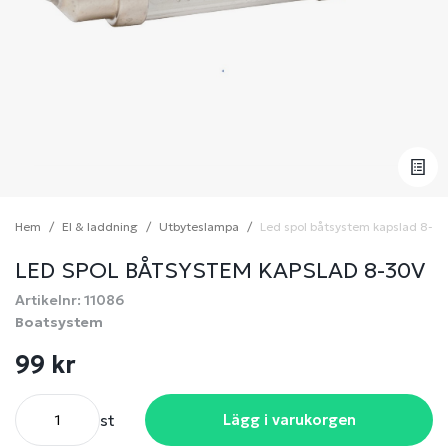
Hem
El & laddning
Utbyteslampa
Led spol båtsystem kapslad 8-3
LED SPOL BÅTSYSTEM KAPSLAD 8-30V
Artikelnr: 11086
Boatsystem
99 kr
st
Lägg i varukorgen