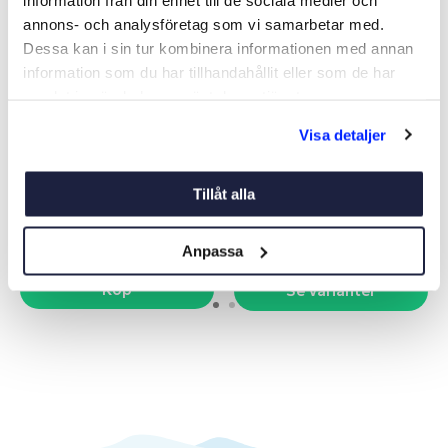
annons- och analysföretag som vi samarbetar med.
Dessa kan i sin tur kombinera informationen med annan
information som du har tillhandahållit eller som de har
samlat in när du har använt deras tjänster.
SPOLLAMPA SPEC.AQUA
GLÖDLAMPA TILL
Visa detaljer
SIGNA
LANTERNA BAY15D
Art nr:
05455
Art nr:
V05454
Tillåt alla
82 kr
Från 99 kr
Anpassa
Köp
Se varianter