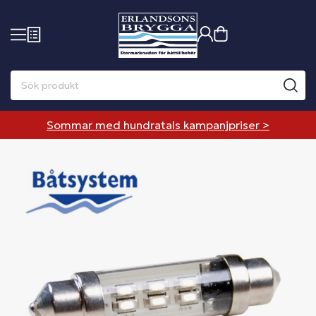
Sommar med hundratals kampanjpriser >