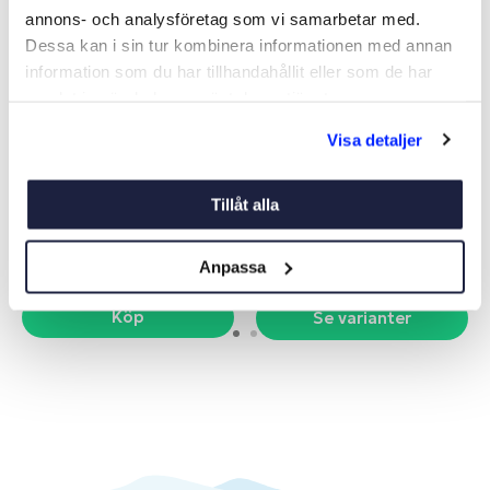
annons- och analysföretag som vi samarbetar med.
Dessa kan i sin tur kombinera informationen med annan
information som du har tillhandahållit eller som de har
samlat in när du har använt deras tjänster.
Visa detaljer
SPOLLAMPA SPEC.AQUA
GLÖDLAMPA TILL
SIGNA
LANTERNA BAY15D
Art nr:
05455
Art nr:
V05454
Tillåt alla
82 kr
Från 99 kr
Anpassa
Köp
Se varianter