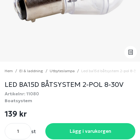
Hem
El & laddning
Utbyteslampa
Led ba15d båtsystem 2-pol 8-30
LED BA15D BÅTSYSTEM 2-POL 8-30V
Artikelnr: 11080
Boatsystem
139 kr
st
Lägg i varukorgen