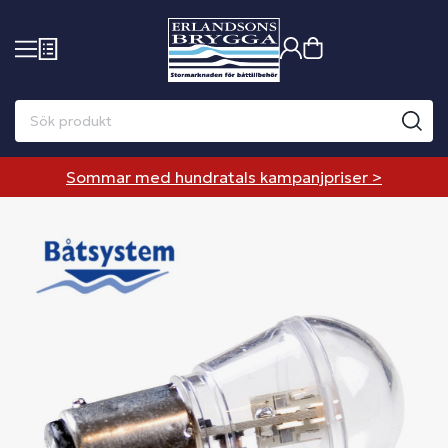
Sommar med hundratals kampanjpriser >