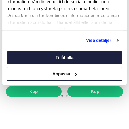
information från din enhet till de sociala medier och
annons- och analysföretag som vi samarbetar med.
Dessa kan i sin tur kombinera informationen med annan
information som du har tillhandahållit eller som de har
samlat in när du har använt deras tjänster.
Visa detaljer
STORMLYKTA MÄSSING
STORMLYKTA SILVER MATT
POLERAD 25CM DIETZ
25CM DIETZ
Art nr:
01726
Art nr:
01723
Tillåt alla
295 kr
195 kr
Ord. pris 495 kr
Ord. pris 395 kr
Anpassa
Köp
Köp