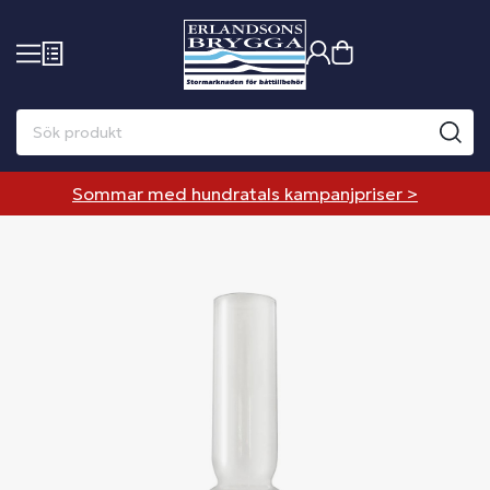
Sommar med hundratals kampanjpriser >