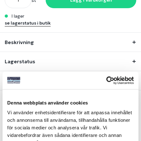
st
i lager
se lagerstatus i butik
Beskrivning
Lagerstatus
Fråga om produkt
Denna webbplats använder cookies
Liknande produkter
Vi använder enhetsidentifierare för att anpassa innehållet
och annonserna till användarna, tillhandahålla funktioner
för sociala medier och analysera vår trafik. Vi
-40%
-51%
vidarebefordrar även sådana identifierare och annan