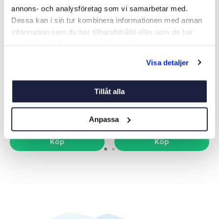
annons- och analysföretag som vi samarbetar med.
Dessa kan i sin tur kombinera informationen med annan
information som du har tillhandahållit eller som de har
samlat in när du har använt deras tjänster.
Visa detaljer
REDUCERVENTIL P2 2012
REDUCERVENTIL 2012 BLÅ
SLANGNIPPEL
GÄNGA
Art nr:
04257
Art nr:
03929
Tillåt alla
235 kr
595 kr
Nettopris
Anpassa
Köp
Köp