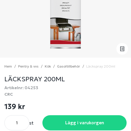
Hem
Pentry & vvs
Kök
Gasoltillbehör
Läckspray 200ml
LÄCKSPRAY 200ML
Artikelnr: 04253
CRC
139 kr
st
Lägg i varukorgen