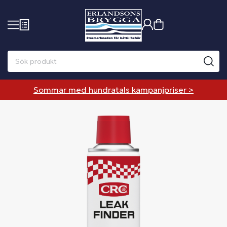
Sommar med hundratals kampanjpriser >