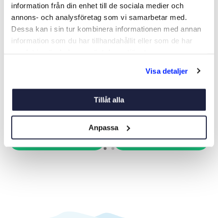
information från din enhet till de sociala medier och
annons- och analysföretag som vi samarbetar med.
Dessa kan i sin tur kombinera informationen med annan
information som du har tillhandahållit eller som de har
samlat in när du har använt deras tjänster.
GO INOMHUSPENSELSET
LACKPENSEL LACKA 50MM
Visa detaljer
ANZA
Art nr:
09433
Art nr:
28032
102 kr
75 kr
Tillåt alla
Anpassa
Köp
Köp