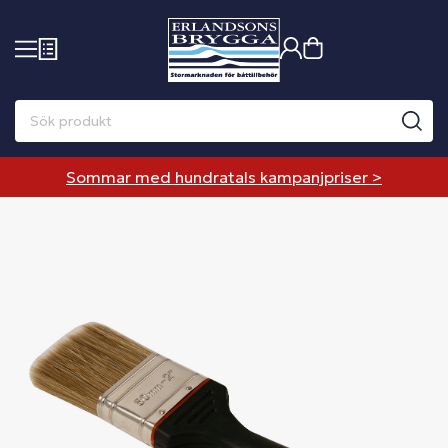
Sommar med hundratals kampanjpriser >