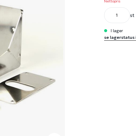
Nettopris
st
i lager
se lagerstatus 