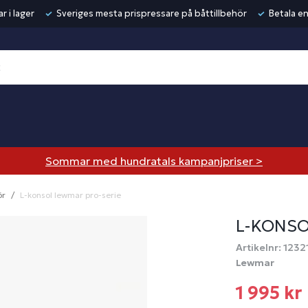
r i lager
Sveriges mesta prispressare på båttillbehör
Betala en
Sommar med hundratals kampanjpriser >
ör
L-konsol lewmar pro-serie
L-KONSO
Artikelnr: 1232
Lewmar
1 995 kr