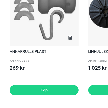
ANKARRULLE PLAST
LINHJULSK
Art nr:
02446
Art nr:
12882
269 kr
1 025 kr
Köp