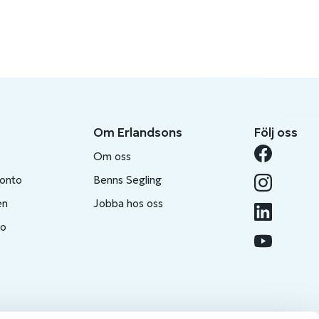
Om Erlandsons
Följ oss
Om oss
konto
Benns Segling
en
Jobba hos oss
to