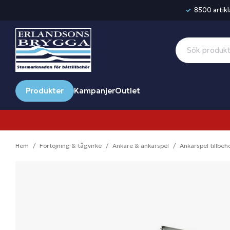
8500 artikla
Produkter
Kampanjer
Outlet
Hem
Förtöjning & tågvirke
Ankare & ankarspel
Ankarspel tillbeh