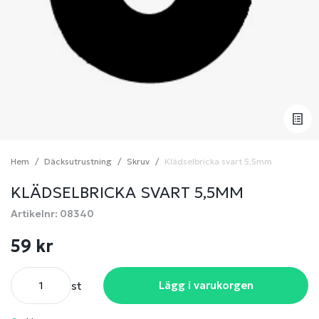
Hem
Däcksutrustning
Skruv
Klädselbricka svart 5,5mm
KLÄDSELBRICKA SVART 5,5MM
Artikelnr: 08340
59 kr
st
Lägg i varukorgen