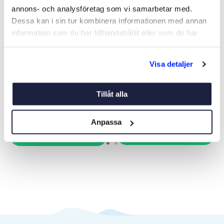
annons- och analysföretag som vi samarbetar med.
Dessa kan i sin tur kombinera informationen med annan
information som du har tillhandahållit eller som de har
samlat in när du har använt deras tjänster.
SVARVAD SKRUVBRICKA
SKRUVSKYDD VIT 10-P
Visa detaljer
10-PACK
Art nr:
V08330
Art nr:
08334
Från 89 kr
69 kr
Tillåt alla
Anpassa
Köp
Se varianter