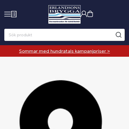
Sommar med hundratals kampanjpriser >