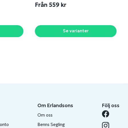
Från 559 kr
Se varianter
Om Erlandsons
Följ oss
Om oss
konto
Benns Segling