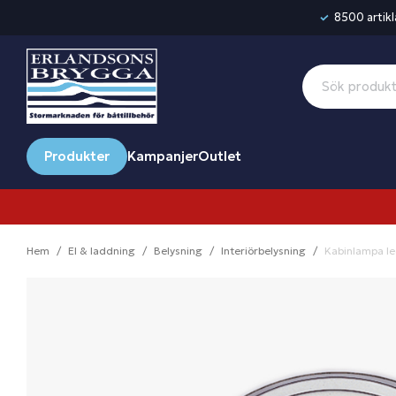
8500 artikla
Produkter
Kampanjer
Outlet
Hem
El & laddning
Belysning
Interiörbelysning
Kabinlampa l