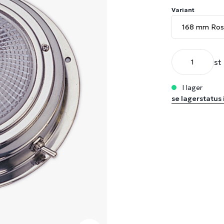
Variant
st
i lager
se lagerstatus 