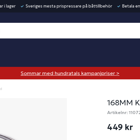
r i lager
Sveriges mesta prispressare på båttillbehör
Betala en
Sommar med hundratals kampanjpriser >
ed
168MM K
Artikelnr: 1107
449 kr