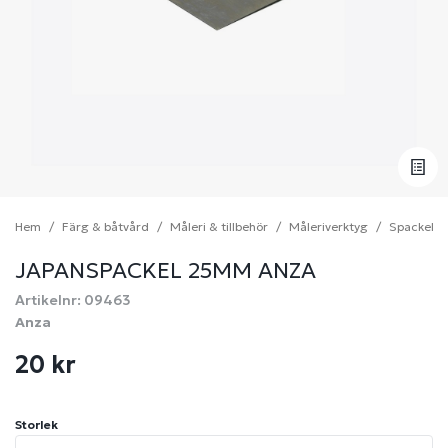
Hem
Färg & båtvård
Måleri & tillbehör
Måleriverktyg
Spackelve
JAPANSPACKEL 25MM ANZA
Artikelnr: 09463
Anza
20 kr
Storlek