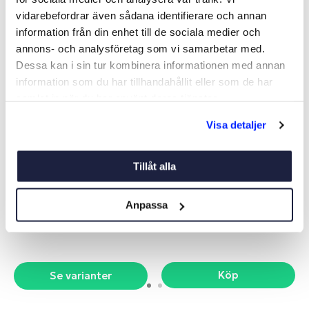
vidarebefordrar även sådana identifierare och annan
information från din enhet till de sociala medier och
annons- och analysföretag som vi samarbetar med.
Dessa kan i sin tur kombinera informationen med annan
information som du har tillhandahållit eller som de har
samlat in när du har använt deras tjänster.
Visa detaljer
Tillåt alla
JAPANSPACKEL
BREDSPACKEL 200MM
ANZA
Art nr:
V09463
Art nr:
09456
Anpassa
Från 20 kr
124 kr
Köp
Se varianter