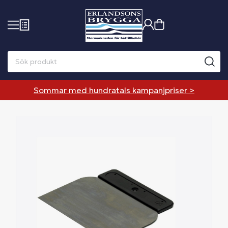
Sommar med hundratals kampanjpriser >