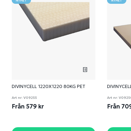
NYHET
NYHET
DIVINYCELL 1220X1220 80KG PET
DIVINYCEL
Art nr:
V09255
Art nr:
V0925
Från 579 kr
Från 70