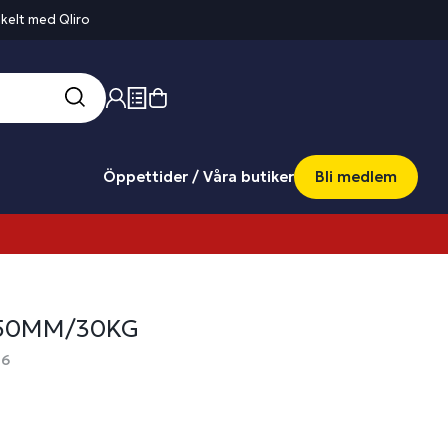
kelt med Qliro
Öppettider / Våra butiker
Bli medlem
 50MM/30KG
26