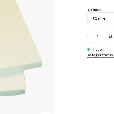
Tjocklek
st
i lager
se lagerstatus 