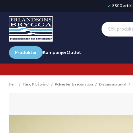
8500 artikla
Produkter
Kampanjer
Outlet
Hem
Färg & båtvård
Polyester & reparation
Distansmaterial