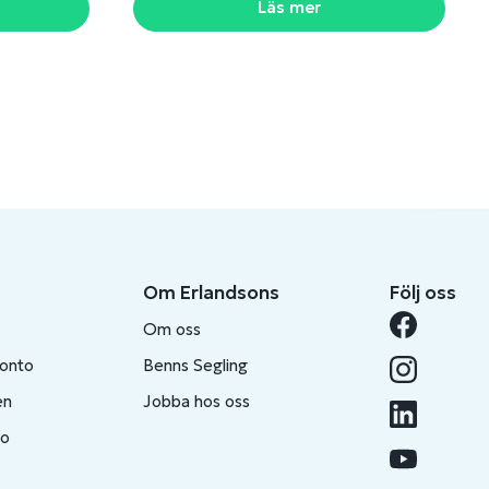
Läs mer
Om Erlandsons
Följ oss
Om oss
konto
Benns Segling
en
Jobba hos oss
to