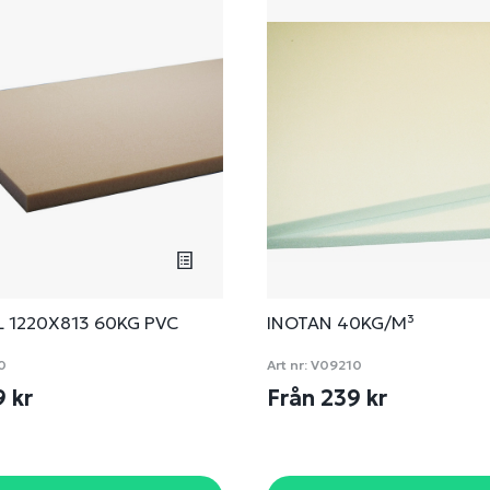
L 1220X813 60KG PVC
INOTAN 40KG/M³
0
Art nr:
V09210
9 kr
Från 239 kr