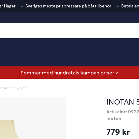
r i lager
Sveriges mesta prispressare på båttillbehör
Betala en
Sommar med hundratals kampanjpriser >
Inotan 30kg/m³
INOTAN
Artikelnr: 092
Inotan
779 kr