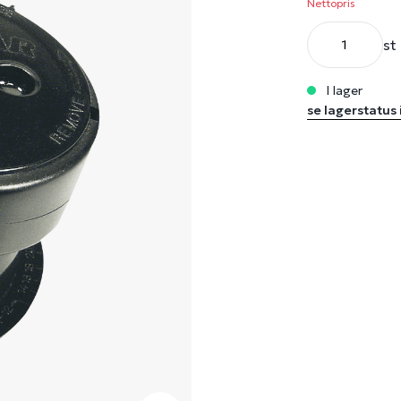
Nettopris
st
i lager
se lagerstatus 