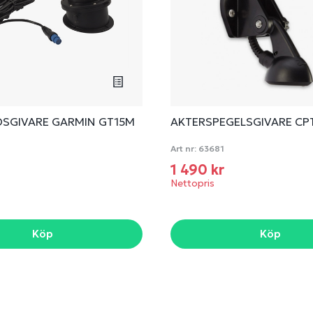
SGIVARE GARMIN GT15M
AKTERSPEGELSGIVARE CP
0
Art nr:
63681
r
1 490 kr
Nettopris
Köp
Köp