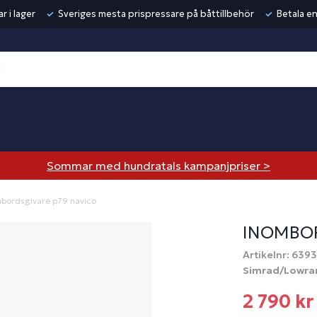
r i lager
Sveriges mesta prispressare på båttillbehör
Betala en
Sommar med hundratals kampanjpriser >
bordsgivare p79 navico
INOMBOR
Artikelnr: 639
Simrad/Lowra
2 790 kr