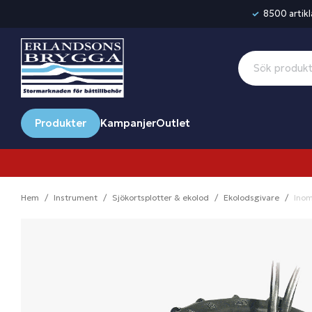
8500 artikla
Produkter
Kampanjer
Outlet
Hem
Instrument
Sjökortsplotter & ekolod
Ekolodsgivare
Inom