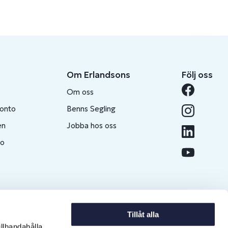
Om Erlandsons
Följ oss
Om oss
konto
Benns Segling
en
Jobba hos oss
to
Tillåt alla
illhandahålla