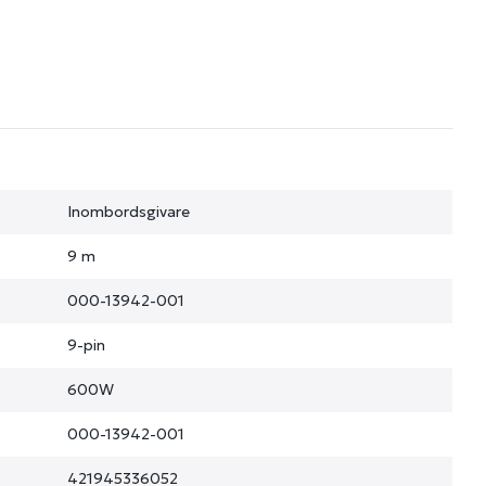
Inombordsgivare
9 m
000-13942-001
9-pin
600W
000-13942-001
421945336052