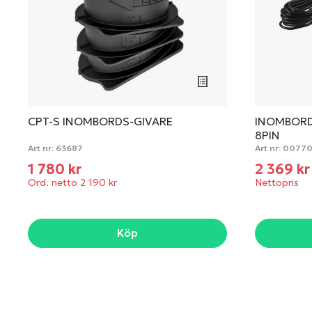
CPT-S INOMBORDS-GIVARE
INOMBORD
8PIN
Art nr:
63687
Art nr:
0077
1 780 kr
2 369 k
Ord. netto 2 190 kr
Nettopris
Köp