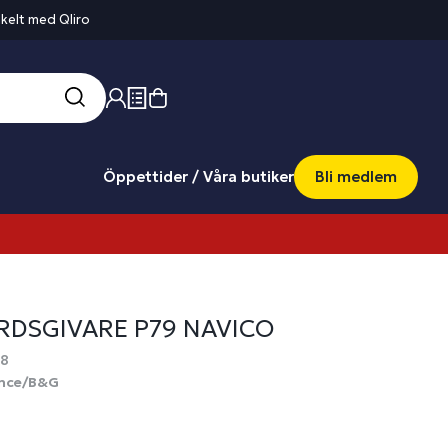
kelt med Qliro
Öppettider / Våra butiker
Bli medlem
DSGIVARE P79 NAVICO
38
nce/B&G