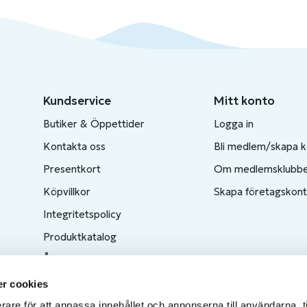
Kundservice
Mitt konto
Butiker & Öppettider
Logga in
Kontakta oss
Bli medlem/skapa 
Presentkort
Om medlemsklubb
Köpvillkor
Skapa företagskon
Integritetspolicy
Produktkatalog
Ångra ditt köp
r cookies
rare för att anpassa innehållet och annonserna till användarna, t