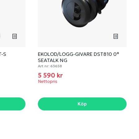
T-S
EKOLOD/LOGG-GIVARE DST810 0°
SEATALK NG
Art nr:
63658
5 590 kr
Nettopris
Köp