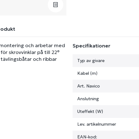
rodukt
vsmontering och arbetar med
Specifikationer
ör skrovvinklar på till 22°
tävlingsbåtar och ribbar
Typ av givare
Kabel (m)
Art. Navico
Anslutning
Uteffekt (W)
Lev. artikelnummer
EAN-kod: