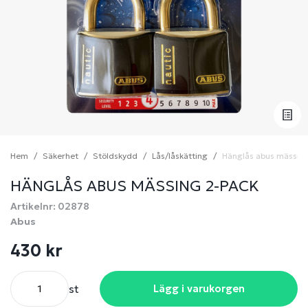
Hem
Säkerhet
Stöldskydd
Lås/låskätting
Hänglås abus mässin
HÄNGLÅS ABUS MÄSSING 2-PACK
Artikelnr: 02878
Abus
430 kr
st
Lägg i varukorgen