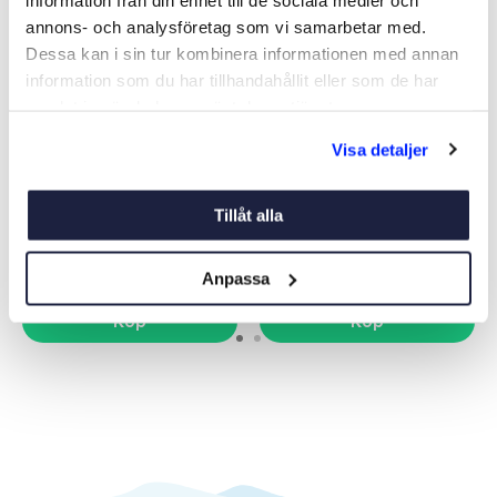
annons- och analysföretag som vi samarbetar med.
Dessa kan i sin tur kombinera informationen med annan
information som du har tillhandahållit eller som de har
samlat in när du har använt deras tjänster.
LÅSKÄTTING KLASS 3 2
HÄNGLÅS SQUARE KLASS 3
Visa detaljer
METER
Art nr:
02895
Art nr:
02881
Tillåt alla
645 kr
348 kr
Ord. pris 795 kr
Ord. pris 439 kr
Anpassa
Köp
Köp