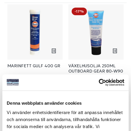
-17%
MARINFETT GULF 400 GR
VÄXELHUSOLJA 250ML
OUTBOARD GEAR 80-W90
GULF
Art nr:
08815
Art nr:
08814
239 kr
99 kr
Ord. pris 119 kr
Denna webbplats använder cookies
Köp
Köp
Vi använder enhetsidentifierare för att anpassa innehållet
och annonserna till användarna, tillhandahålla funktioner
för sociala medier och analysera vår trafik. Vi