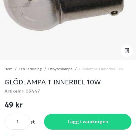
Hem
El & laddning
Utbyteslampa
Glödlampa t innerbel 10w
GLÖDLAMPA T INNERBEL 10W
Artikelnr: 05447
49 kr
st
Lägg i varukorgen