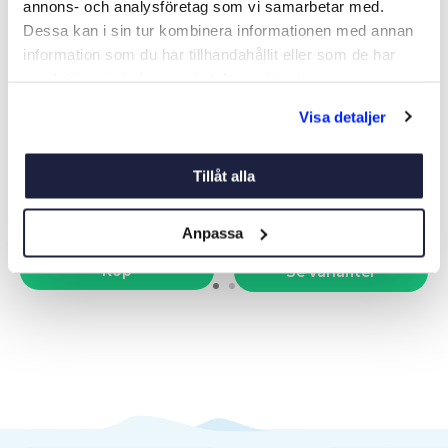
annons- och analysföretag som vi samarbetar med.
Dessa kan i sin tur kombinera informationen med annan
information som du har tillhandahållit eller som de har
samlat in när du har använt deras tjänster.
SPOLLAMPA SPEC.AQUA
GLÖDLAMPA TILL
Visa detaljer
SIGNA
LANTERNA BAY15D
Art nr:
05455
Art nr:
V05454
Tillåt alla
82 kr
Från 99 kr
Anpassa
Köp
Se varianter