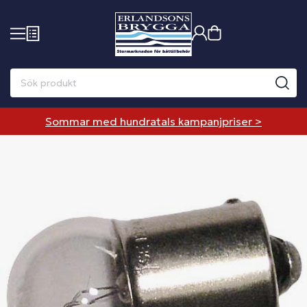
Sommar med hundratals kampanjpriser >