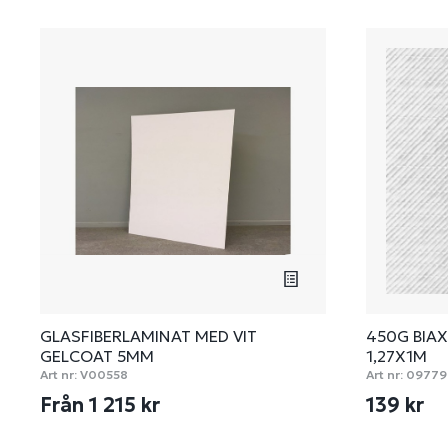
GLASFIBERLAMINAT MED VIT
450G BIAX
GELCOAT 5MM
1,27X1M
Art nr:
V00558
Art nr:
09779
Från 1 215 kr
139 kr