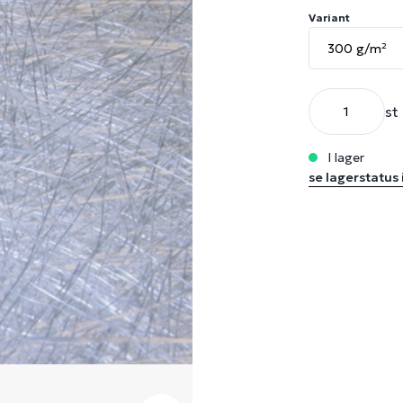
Variant
st
i lager
se lagerstatus 