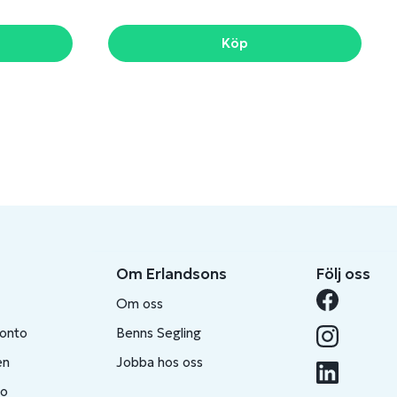
Köp
Om Erlandsons
Följ oss
Om oss
konto
Benns Segling
en
Jobba hos oss
to