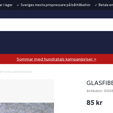
r i lager
Sveriges mesta prispressare på båttillbehör
Betala en
Sommar med hundratals kampanjpriser >
bermatta pulverbunden
GLASFIB
Artikelnr: 005
85 kr