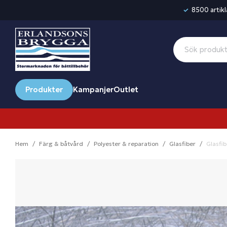
8500 artikla
Produkter
Kampanjer
Outlet
Hem
Färg & båtvård
Polyester & reparation
Glasfiber
Glasfi