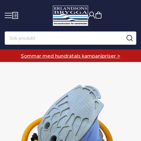
Sommar med hundratals kampanjpriser >