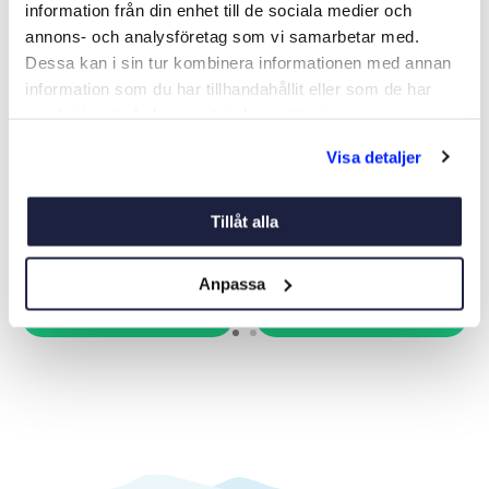
information från din enhet till de sociala medier och
annons- och analysföretag som vi samarbetar med.
Dessa kan i sin tur kombinera informationen med annan
information som du har tillhandahållit eller som de har
samlat in när du har använt deras tjänster.
FOTPUMP GUMMIBÅT BR 7
LIM TILL GUMMIBÅT 2-
Visa detaljer
KOMPONENT
Art nr:
10484
Art nr:
06740
495 kr
579 kr
Tillåt alla
Anpassa
Köp
Köp