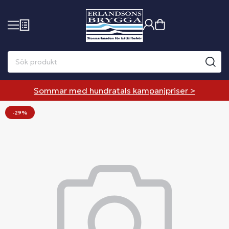
Sommar med hundratals kampanjpriser >
-29%