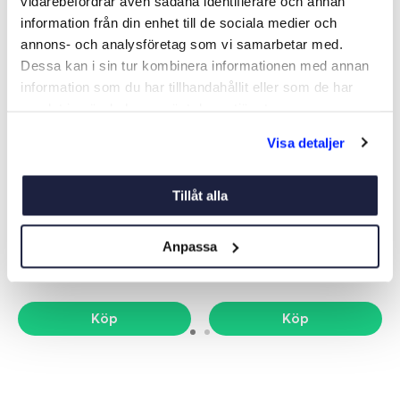
vidarebefordrar även sådana identifierare och annan
information från din enhet till de sociala medier och
annons- och analysföretag som vi samarbetar med.
Dessa kan i sin tur kombinera informationen med annan
information som du har tillhandahållit eller som de har
samlat in när du har använt deras tjänster.
Visa detaljer
MANTÅGSBAND PAR 100-
ÄNDBESLAG ALUMINIUM
200 BLÅ
7MM FÖR RE
Tillåt alla
Art nr:
934808
Art nr:
932872
1 349 kr
499 kr
Anpassa
Köp
Köp