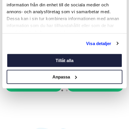
information från din enhet till de sociala medier och
annons- och analysföretag som vi samarbetar med.
Dessa kan i sin tur kombinera informationen med annan
information som du har tillhandahållit eller som de har
samlat in när du har använt deras tjänster.
BRYGGSTEGE UPPFÄLLBAR
BRYGGSTEGE KOMPOSIT
Visa detaljer
KOMPOSIT 4-STEG
4-STEG GALVAD
Art nr:
00124
Art nr:
00120
2 350 kr
2 095 kr
Tillåt alla
Ord. pris 3 195 kr
Ord. pris 2 795 kr
Anpassa
Köp
Köp