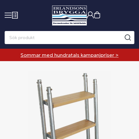
Sommar med hundratals kampanjpriser >