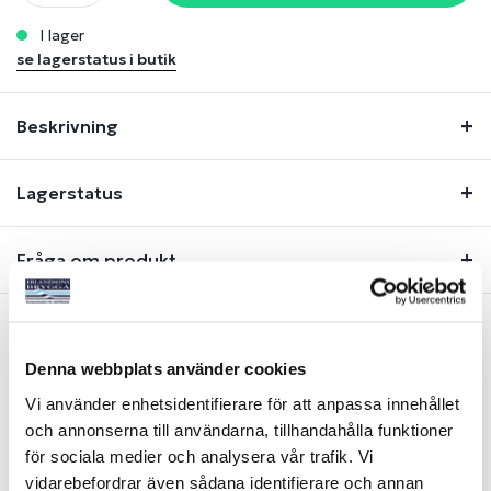
i lager
se lagerstatus i butik
Beskrivning
Lagerstatus
Fråga om produkt
Liknande produkter
Denna webbplats använder cookies
Vi använder enhetsidentifierare för att anpassa innehållet
och annonserna till användarna, tillhandahålla funktioner
-26%
-25%
för sociala medier och analysera vår trafik. Vi
vidarebefordrar även sådana identifierare och annan