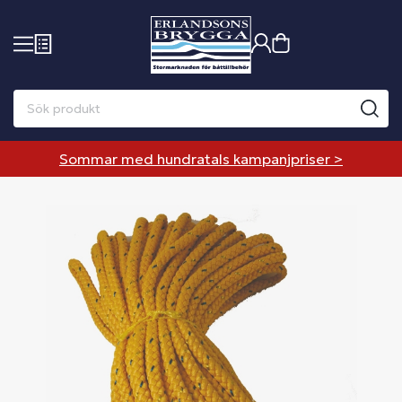
Sommar med hundratals kampanjpriser >