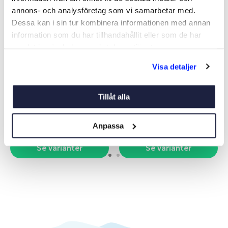
annons- och analysföretag som vi samarbetar med.
Dessa kan i sin tur kombinera informationen med annan
information som du har tillhandahållit eller som de har
samlat in när du har använt deras tjänster.
Visa detaljer
GUMMILINA VIT/RÖD
GUMMILINA BLÅ
Art nr:
V15560
Art nr:
V06366
Tillåt alla
Från 19 kr
Från 179 kr
Anpassa
Se varianter
Se varianter