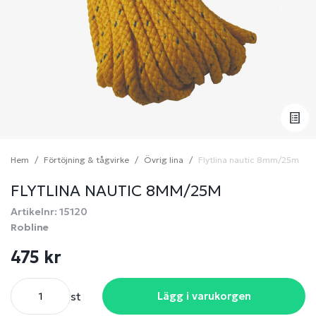
Hem
Förtöjning & tågvirke
Övrig lina
Flytlina nautic 8mm/25m
FLYTLINA NAUTIC 8MM/25M
Artikelnr: 15120
Robline
475 kr
st
Lägg i varukorgen