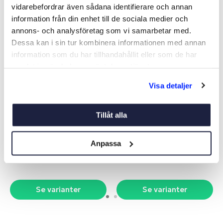
vidarebefordrar även sådana identifierare och annan
information från din enhet till de sociala medier och
annons- och analysföretag som vi samarbetar med.
Dessa kan i sin tur kombinera informationen med annan
information som du har tillhandahållit eller som de har
samlat in när du har använt deras tjänster.
Visa detaljer
FLAGGA SVERIGE
FLAGGSTÅNG TEAK
Tillåt alla
Art nr:
V01614
Art nr:
V07468
Anpassa
Från 219 kr
Från 335 kr
Se varianter
Se varianter