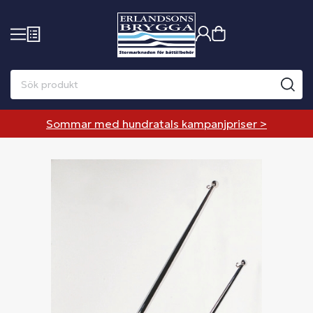
Sommar med hundratals kampanjpriser >