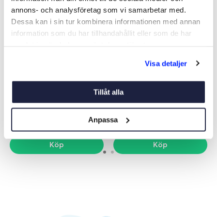
annons- och analysföretag som vi samarbetar med.
Dessa kan i sin tur kombinera informationen med annan
information som du har tillhandahållit eller som de har
samlat in när du har använt deras tjänster.
Visa detaljer
MOTORFÄSTE PULPIT VIT
TRÄPLATTA T 07384
MOTORFÄSTE
Art nr:
07255
Art nr:
07385
Tillåt alla
579 kr
445 kr
Anpassa
Köp
Köp