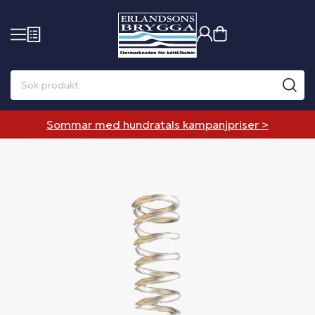
Sommar med hundratals kampanjpriser >