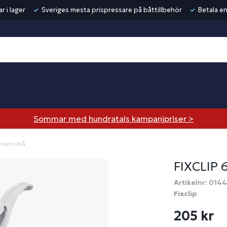
r i lager
Sveriges mesta prispressare på båttillbehör
Betala en
Sommar med hundratals kampanjpriser >
/marin blå
FIXCLIP 
Artikelnr: 014
Fixclip
205 kr