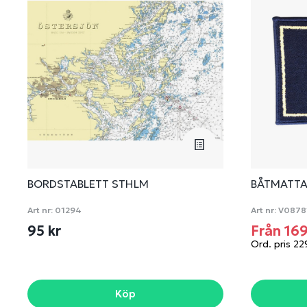
BORDSTABLETT STHLM
BÅTMATT
Art nr:
01294
Art nr:
V0878
95 kr
Från 16
Ord. pris 22
Köp