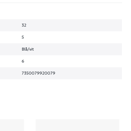
32
5
Blå/vit
6
7350079920079