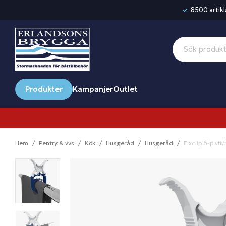
8500 artikla
Produkter
Kampanjer
Outlet
Hem
Pentry & vvs
Kök
Husgeråd
Husgeråd
Fixclip 6-p vit