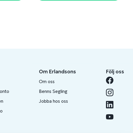
Om Erlandsons
Följ oss
Om oss
konto
Benns Segling
en
Jobba hos oss
to