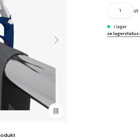
st
i lager
se lagerstatus 
rodukt