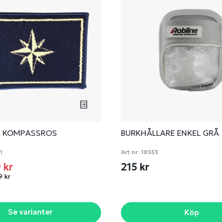
A KOMPASSROS
BURKHÅLLARE ENKEL GRÅ
1
Art nr:
18553
9 kr
215 kr
9 kr
Se varianter
Köp