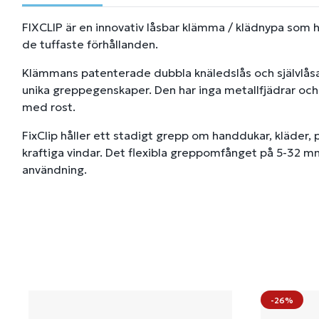
FIXCLIP är en innovativ låsbar klämma / klädnypa som 
de tuffaste förhållanden.
Klämmans patenterade dubbla knäledslås och självlåsa
unika greppegenskaper. Den har inga metallfjädrar o
med rost.
FixClip håller ett stadigt grepp om handdukar, kläder, 
kraftiga vindar. Det flexibla greppomfånget på 5-32 m
användning.
-26%