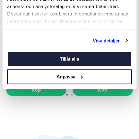
annons- och analysföretag som vi samarbetar med.
Dessa kan i sin tur kombinera informationen med annan
information som du har tillhandahållit eller som de har
samlat in när du har använt deras tjänster.
Visa detaljer
JABSCO PENTRYPUMP
PENTRYPUMP FLOLINE 3
PAR-MAX 3
GPM 12V
Art nr:
04490
Art nr:
42200
Tillåt alla
1 749 kr
795 kr
Ord. pris 2 260 kr
Ord. pris 995 kr
Anpassa
Köp
Köp