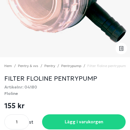
Hem
Pentry & vvs
Pentry
Pentrypump
Filter floline pentrypump
FILTER FLOLINE PENTRYPUMP
Artikelnr: 04180
Floline
155 kr
st
Lägg i varukorgen