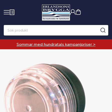
Sommar med hundratals kampanjpriser >