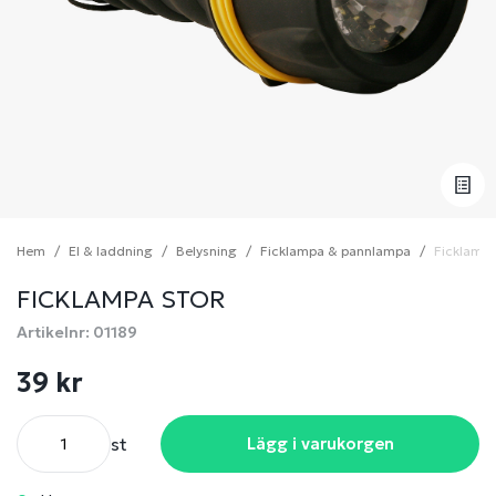
Hem
El & laddning
Belysning
Ficklampa & pannlampa
Ficklampa
FICKLAMPA STOR
Artikelnr: 01189
39 kr
st
Lägg i varukorgen