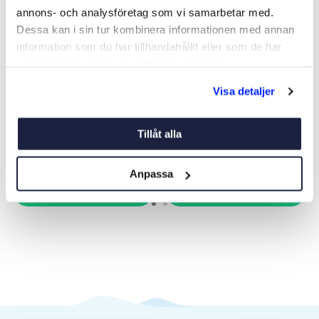
annons- och analysföretag som vi samarbetar med.
Dessa kan i sin tur kombinera informationen med annan
information som du har tillhandahållit eller som de har
samlat in när du har använt deras tjänster.
ANKAR/KABINLAMPA
STRÅLKASTARE E650 LED
Visa detaljer
2000MAH
Art nr:
01233
Art nr:
01251
295 kr
445 kr
Tillåt alla
Ord. pris 395 kr
Ord. pris 595 kr
Anpassa
Köp
Köp