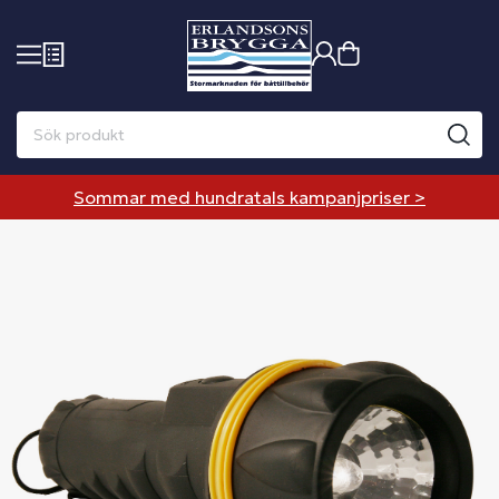
Sommar med hundratals kampanjpriser >