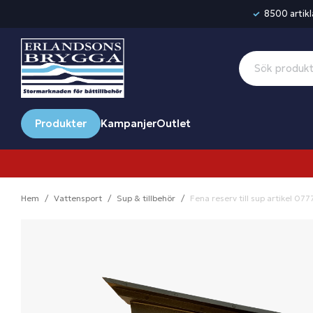
8500 artikla
Produkter
Kampanjer
Outlet
Hem
Vattensport
Sup & tillbehör
Fena reserv till sup artikel 077