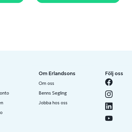
Om Erlandsons
Följ oss
Om oss
konto
Benns Segling
en
Jobba hos oss
to