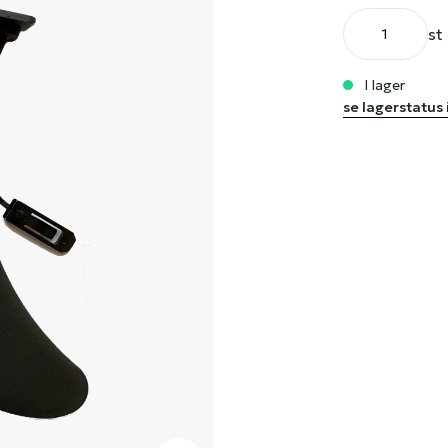
st
i lager
se lagerstatus 