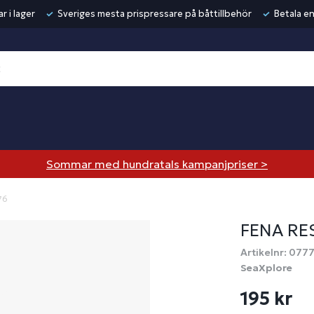
r i lager
Sveriges mesta prispressare på båttillbehör
Betala en
Sommar med hundratals kampanjpriser >
76
FENA RES
Artikelnr: 077
SeaXplore
195 kr