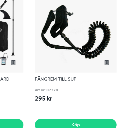
DARD
FÅNGREM TILL SUP
Art nr:
07778
295 kr
Köp