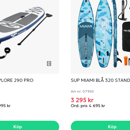
PLORE 290 PRO
SUP MIAMI BLÅ 320 STAN
Art nr:
07955
r
3 295 kr
995 kr
Ord. pris 4 695 kr
Köp
Köp