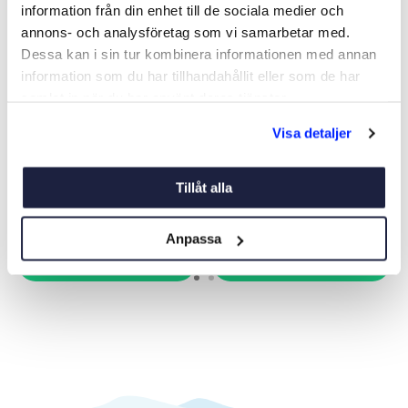
information från din enhet till de sociala medier och
annons- och analysföretag som vi samarbetar med.
Dessa kan i sin tur kombinera informationen med annan
information som du har tillhandahållit eller som de har
samlat in när du har använt deras tjänster.
KYLSKÅP CR85-X
KYLSKÅP OCEANCOOL
Visa detaljer
OCEANCOOL
CR50
Art nr:
09034
Art nr:
09032
5 770 kr
4 750 kr
Tillåt alla
Ord. pris 6 995 kr
Ord. pris 5 995 kr
Anpassa
Köp
Köp