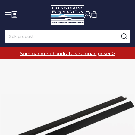
Sommar med hundratals kampanjpriser >