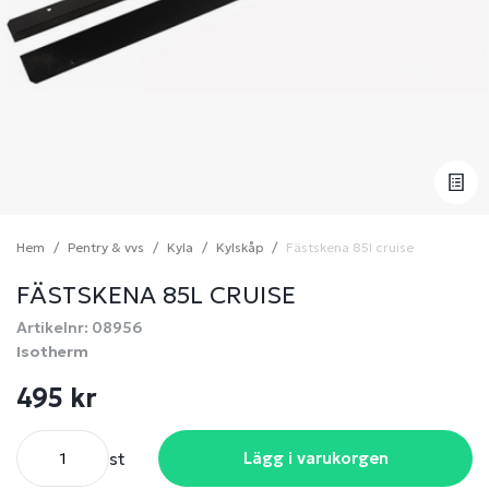
Hem
Pentry & vvs
Kyla
Kylskåp
Fästskena 85l cruise
FÄSTSKENA 85L CRUISE
Artikelnr: 08956
Isotherm
495 kr
st
Lägg i varukorgen