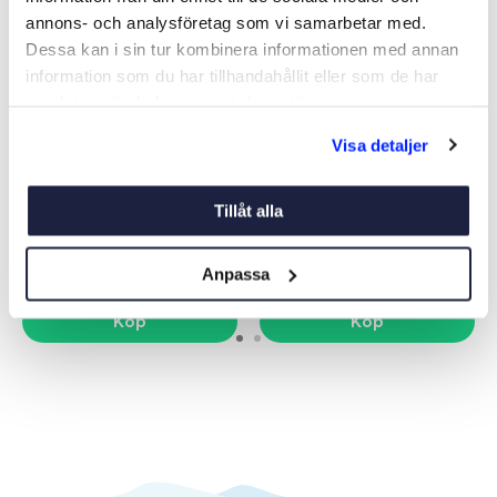
annons- och analysföretag som vi samarbetar med.
Dessa kan i sin tur kombinera informationen med annan
information som du har tillhandahållit eller som de har
samlat in när du har använt deras tjänster.
Visa detaljer
SUP SEAXPLORE 260
SUP SEAXPLORE 290 PRO
Art nr:
07678
Art nr:
07776
Tillåt alla
2 195 kr
3 495 kr
Ord. pris 3 195 kr
Ord. pris 4 995 kr
Anpassa
Köp
Köp