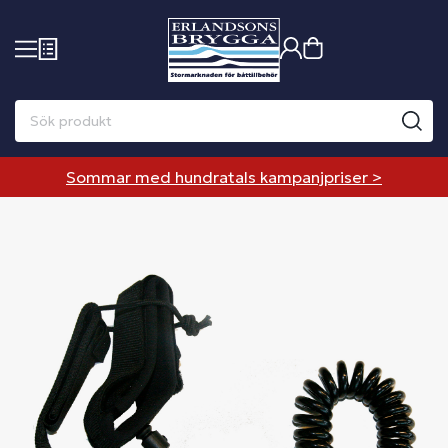
Sommar med hundratals kampanjpriser >