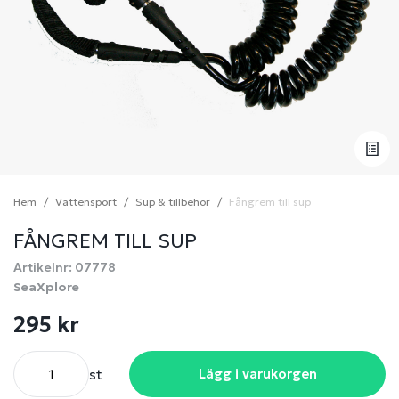
Hem
Vattensport
Sup & tillbehör
Fångrem till sup
FÅNGREM TILL SUP
Artikelnr: 07778
SeaXplore
295 kr
st
Lägg i varukorgen