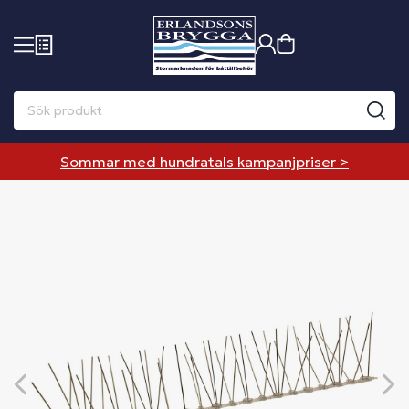
Sommar med hundratals kampanjpriser >