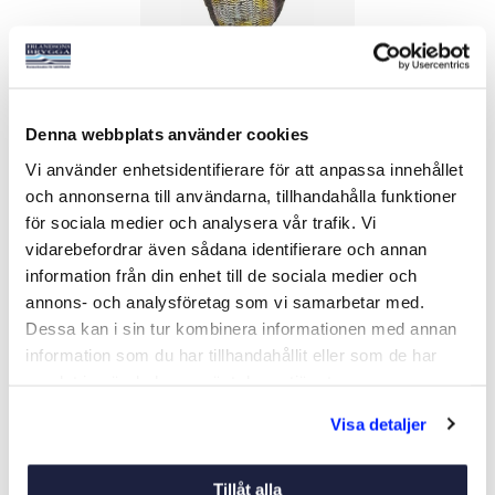
FÅGELSKRÄMMA OWL
Denna webbplats använder cookies
ROTERANDE HUVUD
Art nr:
01893
Vi använder enhetsidentifierare för att anpassa innehållet
och annonserna till användarna, tillhandahålla funktioner
235 kr
för sociala medier och analysera vår trafik. Vi
Ord. pris 295 kr
vidarebefordrar även sådana identifierare och annan
information från din enhet till de sociala medier och
Köp
annons- och analysföretag som vi samarbetar med.
Dessa kan i sin tur kombinera informationen med annan
information som du har tillhandahållit eller som de har
samlat in när du har använt deras tjänster.
Liknande produkter
Visa detaljer
-10%
Tillåt alla