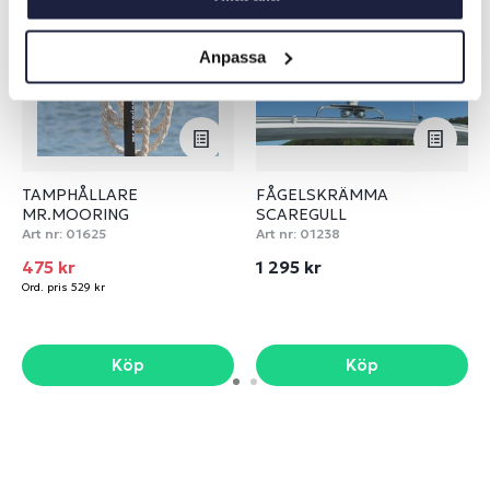
Anpassa
TAMPHÅLLARE
FÅGELSKRÄMMA
MR.MOORING
SCAREGULL
Art nr:
01625
Art nr:
01238
475 kr
1 295 kr
Ord. pris 529 kr
Köp
Köp