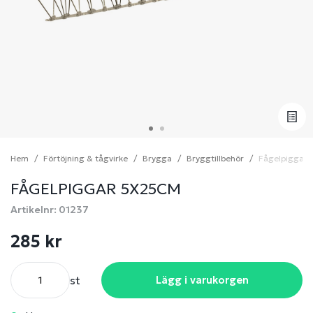
Hem
Förtöjning & tågvirke
Brygga
Bryggtillbehör
Fågelpiggar
FÅGELPIGGAR 5X25CM
Artikelnr: 01237
285 kr
st
Lägg i varukorgen