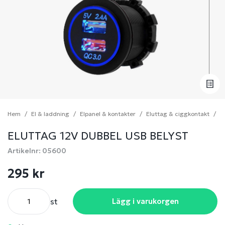
Hem
El & laddning
Elpanel & kontakter
Eluttag & ciggkontakt
E
ELUTTAG 12V DUBBEL USB BELYST
Artikelnr: 05600
295 kr
st
Lägg i varukorgen