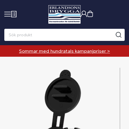
Sommar med hundratals kampanjpriser >