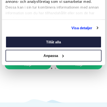
annons- och analysföretag som vi samarbetar med.
Dessa kan i sin tur kombinera informationen med annan
information som du har tillhandahållit eller som de har
samlat in när du har använt deras tjänster.
USB UTTAG DUBBEL USB-C
USB-LADDARE 30W
Visa detaljer
SNABBLADDARE
Art nr:
05624
Art nr:
10082
Tillåt alla
295 kr
195 kr
Ord. pris 295 kr
Anpassa
Köp
Köp