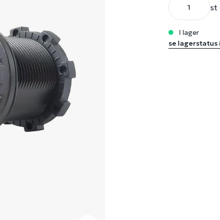
st
i lager
se lagerstatus 