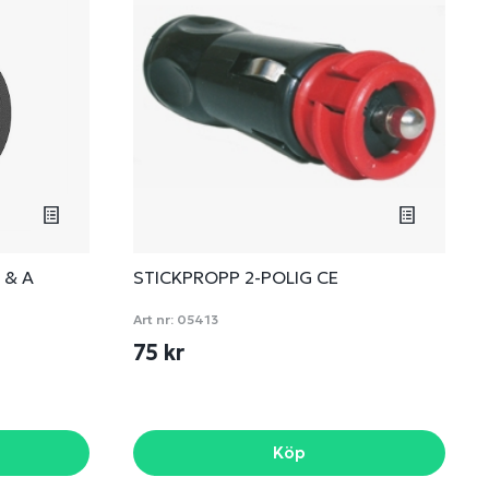
 & A
STICKPROPP 2-POLIG CE
Art nr:
05413
75 kr
Köp