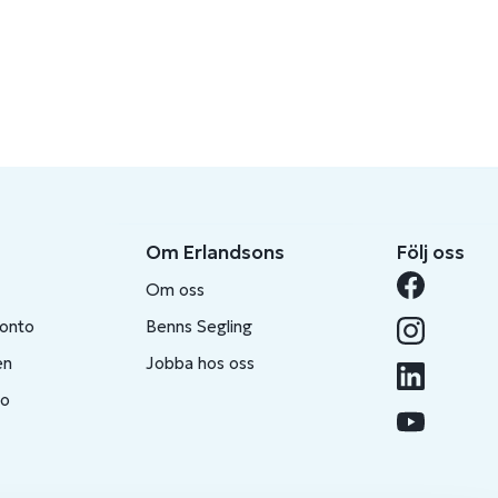
Om Erlandsons
Följ oss
Om oss
konto
Benns Segling
en
Jobba hos oss
to