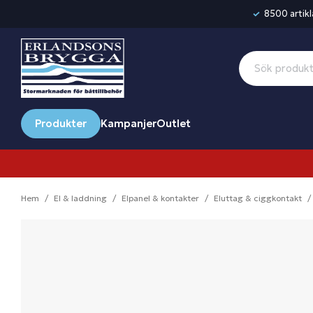
8500 artikla
Produkter
Kampanjer
Outlet
Hem
El & laddning
Elpanel & kontakter
Eluttag & ciggkontakt