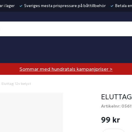
r i lager
Sveriges mesta prispressare på båttillbehör
Betala en
Sommar med hundratals kampanjpriser >
Eluttag 12v belyst
ELUTTAG
Artikelnr: 0561
99 kr