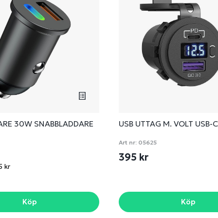
ARE 30W SNABBLADDARE
USB UTTAG M. VOLT USB-C
Art nr:
05625
395 kr
5 kr
Köp
Köp