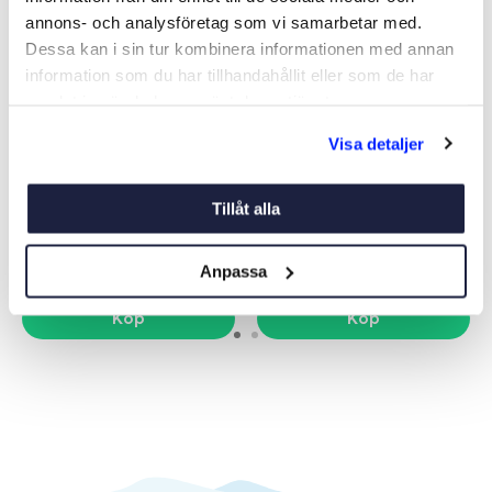
annons- och analysföretag som vi samarbetar med.
Dessa kan i sin tur kombinera informationen med annan
information som du har tillhandahållit eller som de har
samlat in när du har använt deras tjänster.
Visa detaljer
PUMPHUS TWIST & LOCK
GÅNGJÄRN 4217 TOALETT
Art nr:
05189
Art nr:
05191
Tillåt alla
1 695 kr
309 kr
Anpassa
Köp
Köp