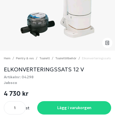
Hem
Pentry & vvs
Toalett
Toalettillbehör
Elkonverteringssats 12
ELKONVERTERINGSSATS 12 V
Artikelnr: 04298
Jabsco
4 730 kr
st
Lägg i varukorgen