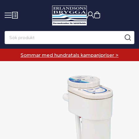
Sommar med hundratals kampanjpriser >