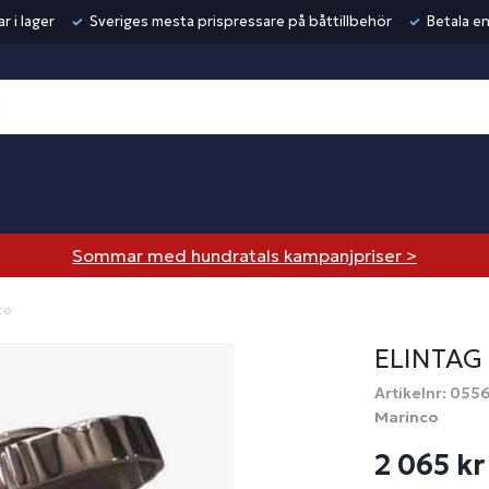
r i lager
Sveriges mesta prispressare på båttillbehör
Betala en
Sommar med hundratals kampanjpriser >
co
ELINTAG
Artikelnr: 0556
Marinco
2 065 kr