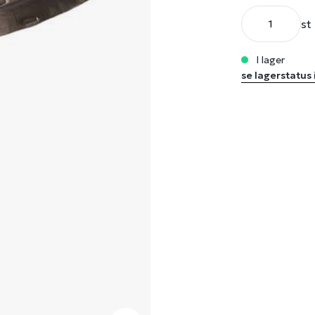
st
i lager
se lagerstatus 