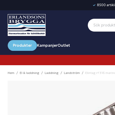
8500 artikla
Produkter
Kampanjer
Outlet
Hem
El & laddning
Laddning
Landström
Elintag rf 316 marin