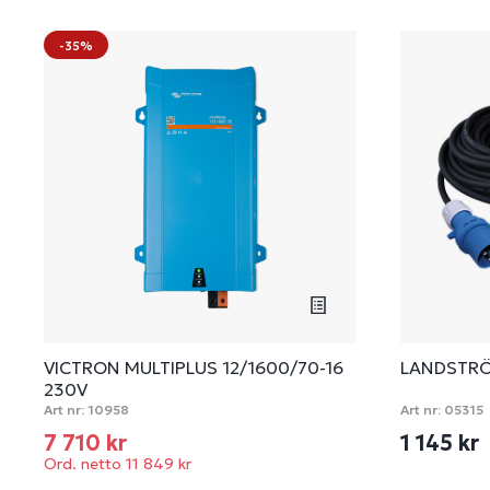
-35%
VICTRON MULTIPLUS 12/1600/70-16
LANDSTRÖ
230V
Art nr:
10958
Art nr:
05315
7 710 kr
1 145 kr
Ord. netto 11 849 kr