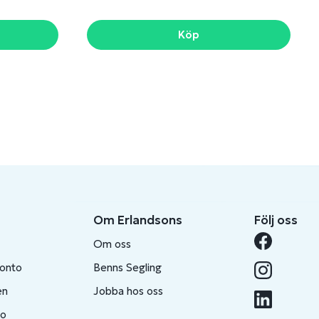
Köp
Om Erlandsons
Följ oss
Om oss
konto
Benns Segling
en
Jobba hos oss
to