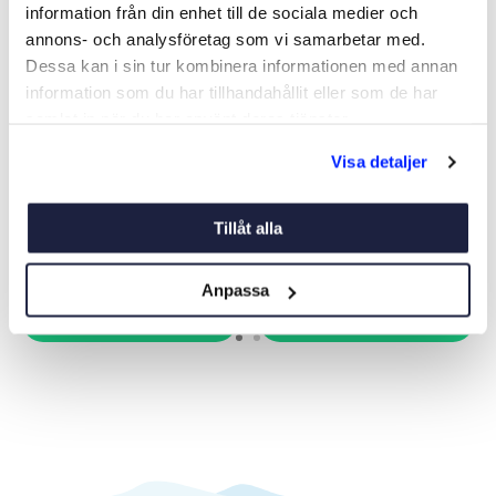
information från din enhet till de sociala medier och
annons- och analysföretag som vi samarbetar med.
Dessa kan i sin tur kombinera informationen med annan
information som du har tillhandahållit eller som de har
samlat in när du har använt deras tjänster.
USB UTTAG DUBBEL USB-C
USB-LADDARE 30W
Visa detaljer
SNABBLADDARE
Art nr:
05624
Art nr:
10082
295 kr
195 kr
Tillåt alla
Ord. pris 295 kr
Anpassa
Köp
Köp