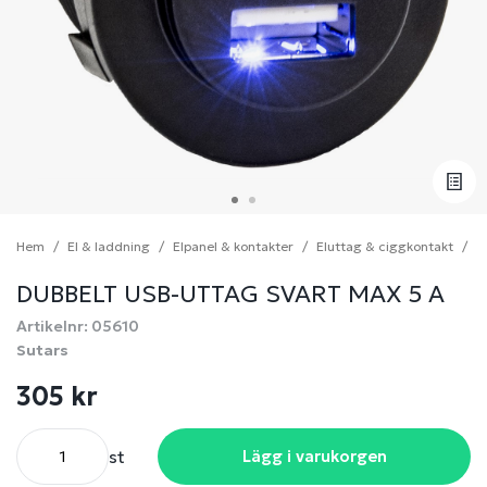
Hem
El & laddning
Elpanel & kontakter
Eluttag & ciggkontakt
D
DUBBELT USB-UTTAG SVART MAX 5 A
Artikelnr: 05610
Sutars
305 kr
st
Lägg i varukorgen