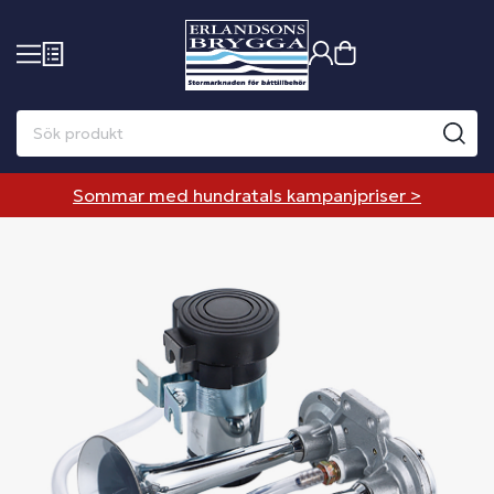
Sommar med hundratals kampanjpriser >