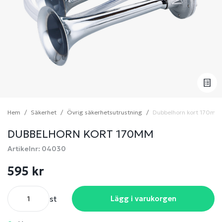
Hem
Säkerhet
Övrig säkerhetsutrustning
Dubbelhorn kort 170mm
DUBBELHORN KORT 170MM
Artikelnr: 04030
595 kr
st
Lägg i varukorgen