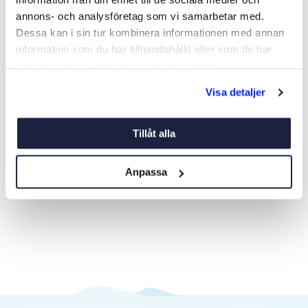
annons- och analysföretag som vi samarbetar med.
Dessa kan i sin tur kombinera informationen med annan
information som du har tillhandahållit eller som de har
samlat in när du har använt deras tjänster.
FÖRSTA HJÄLPEN VÄSKA
ÅSKLEDARE ÅSKAN
Visa detaljer
Art nr:
18576
Art nr:
06711
295 kr
475 kr
Tillåt alla
Ord. pris 345 kr
Anpassa
Köp
Köp