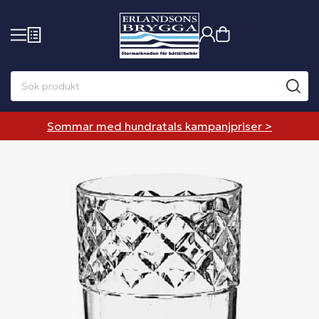
Sommar med hundratals kampanjpriser >