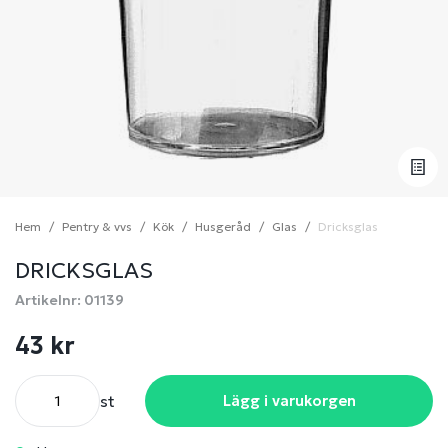
Hem
Pentry & vvs
Kök
Husgeråd
Glas
Dricksglas
DRICKSGLAS
Artikelnr: 01139
43 kr
st
Lägg i varukorgen