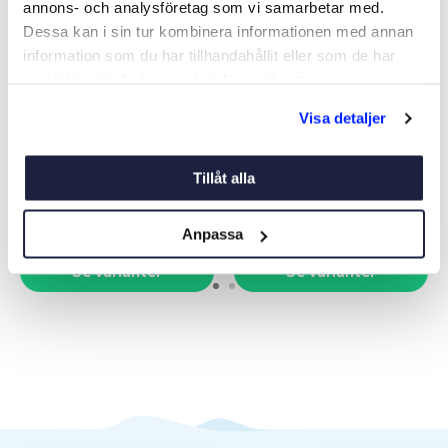
annons- och analysföretag som vi samarbetar med.
Dessa kan i sin tur kombinera informationen med annan
information som du har tillhandahållit eller som de har
samlat in när du har använt deras tjänster.
VINGLAS MARC NEWSON
DRICKSGLAS MARC
Visa detaljer
NEWSON
Art nr:
V13293
Art nr:
V13306
Tillåt alla
Från 119 kr
Från 119 kr
Ord. pris 144 kr
Ord. pris 144 kr
Anpassa
Se varianter
Se varianter