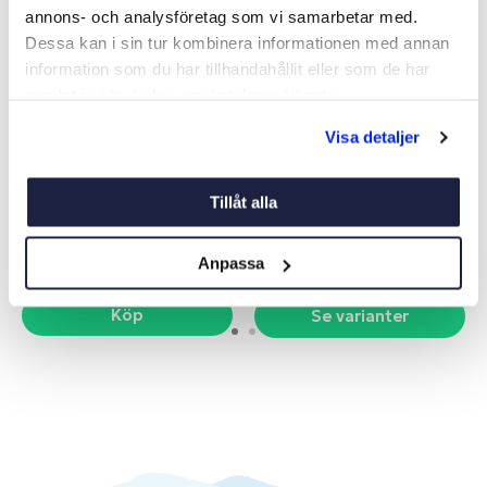
annons- och analysföretag som vi samarbetar med.
Dessa kan i sin tur kombinera informationen med annan
information som du har tillhandahållit eller som de har
samlat in när du har använt deras tjänster.
Visa detaljer
SEGELTAPE
SPINNAKERTAPE
Art nr:
03796
Art nr:
V05846
Tillåt alla
229 kr
Från 219 kr
Anpassa
Köp
Se varianter