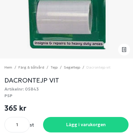
Hem
Färg & båtvård
Tejp
Segeltejp
Dacrontejp vit
DACRONTEJP VIT
Artikelnr: 05843
PSP
365 kr
st
Lägg i varukorgen