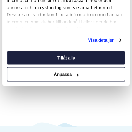
information från din enhet till de sociala medier och
annons- och analysföretag som vi samarbetar med.
Dessa kan i sin tur kombinera informationen med annan
information som du har tillhandahållit eller som de har
samlat in när du har använt deras tjänster.
LIVFLOTTE PLASTIMO 4
LIVFLOTTE PLASTIMO
PERS
CRUISER ORC FÖR 4 PERS
Visa detaljer
Art nr:
10462
Art nr:
10463
17 595 kr
18 595 kr
Tillåt alla
Nettopris
Nettopris
Anpassa
Köp
Läs mer