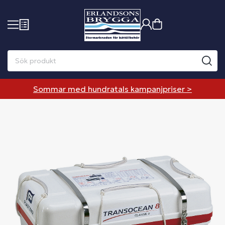
Sommar med hundratals kampanjpriser >