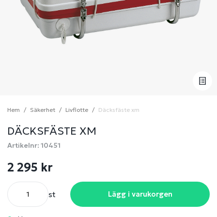
Hem
Säkerhet
Livflotte
Däcksfäste xm
DÄCKSFÄSTE XM
Artikelnr: 10451
2 295 kr
st
Lägg i varukorgen