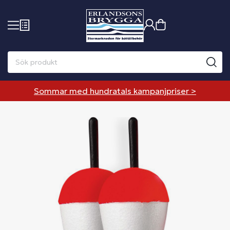
Sommar med hundratals kampanjpriser >