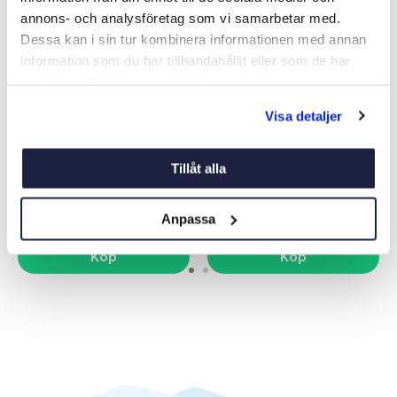
annons- och analysföretag som vi samarbetar med.
Dessa kan i sin tur kombinera informationen med annan
information som du har tillhandahållit eller som de har
samlat in när du har använt deras tjänster.
Visa detaljer
KASTSPÖ 2-DELAD 240
KRÄFTHÅV
CM INKL. RULLE & LINA
Art nr:
07885
Art nr:
07831
Tillåt alla
349 kr
55 kr
Anpassa
Köp
Köp