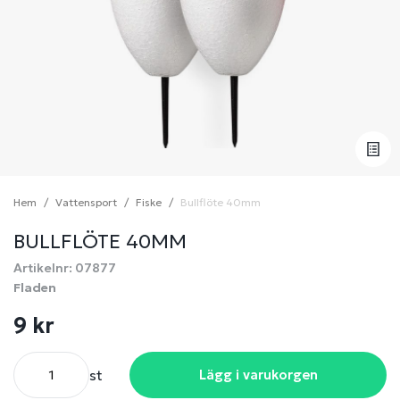
Hem
Vattensport
Fiske
Bullflöte 40mm
BULLFLÖTE 40MM
Artikelnr: 07877
Fladen
9 kr
st
Lägg i varukorgen