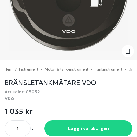
Hem
Instrument
Motor & tank-instrument
Tankinstrument
Brän
BRÄNSLETANKMÄTARE VDO
Artikelnr: 05032
VDO
1 035 kr
st
Lägg i varukorgen