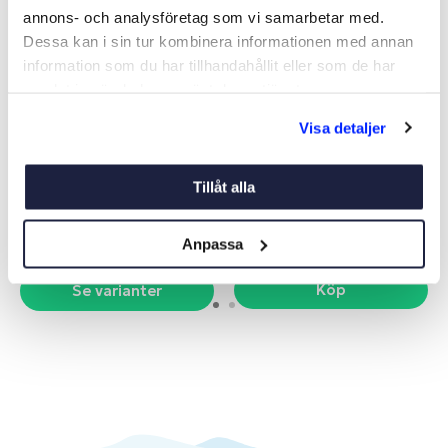
annons- och analysföretag som vi samarbetar med.
Dessa kan i sin tur kombinera informationen med annan
information som du har tillhandahållit eller som de har
samlat in när du har använt deras tjänster.
Visa detaljer
EBM NIVÅGIVARE S3
GOBIUS 4
SEPTIKTANKMÄTARE
Art nr:
V13818
Art nr:
04438
Tillåt alla
Från 615 kr
3 595 kr
Nettopris
Anpassa
Köp
Se varianter