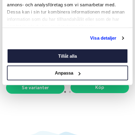
annons- och analysföretag som vi samarbetar med.
Dessa kan i sin tur kombinera informationen med annan
information som du har tillhandahållit eller som de har
samlat in när du har använt deras tjänster.
Visa detaljer
BOKSTÄVER/SIFFROR
BOKSTAV/SIFFRA 9 CM
Art nr:
V10735
Art nr:
05823
Tillåt alla
Från 179 kr
29 kr
Anpassa
Köp
Se varianter