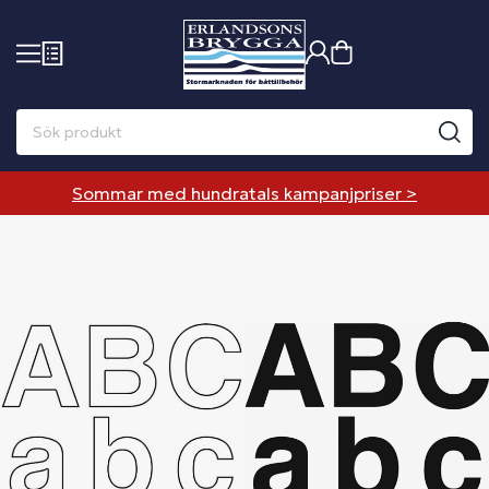
Sommar med hundratals kampanjpriser >