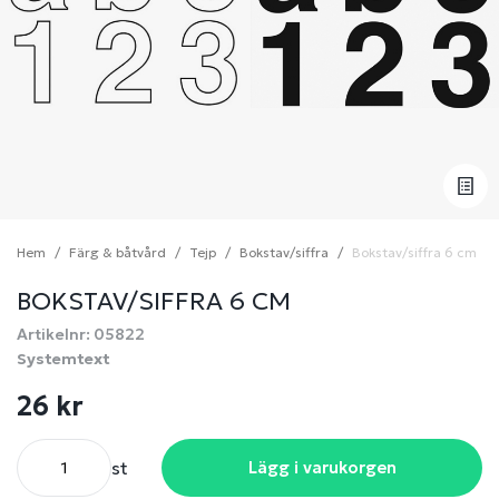
Hem
Färg & båtvård
Tejp
Bokstav/siffra
Bokstav/siffra 6 cm
BOKSTAV/SIFFRA 6 CM
Artikelnr: 05822
Systemtext
26 kr
st
Lägg i varukorgen